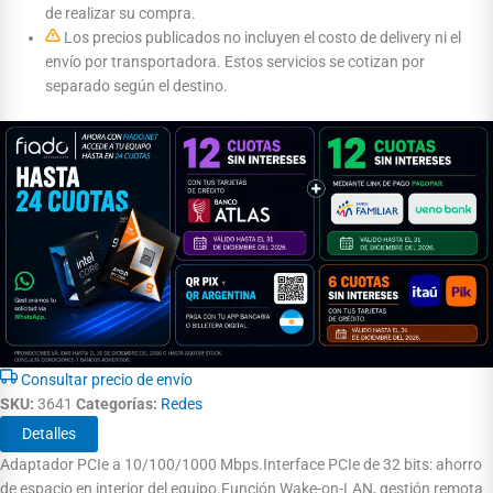
de realizar su compra.
Los precios publicados no incluyen el costo de delivery ni el
envío por transportadora. Estos servicios se cotizan por
separado según el destino.
Consultar precio de envío
SKU:
3641
Categorías:
Redes
Detalles
Adaptador PCIe a 10/100/1000 Mbps.Interface PCIe de 32 bits: ahorro
de espacio en interior del equipo.Función Wake-on-LAN, gestión remota