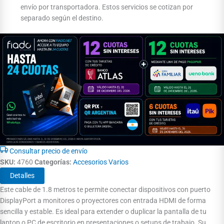
envío por transportadora. Estos servicios se cotizan por
separado según el destino.
Consultar precio de envío
SKU:
4760
Categorías:
Accesorios Varios
Detalles
Este cable de 1.8 metros te permite conectar dispositivos con puerto
DisplayPort a monitores o proyectores con entrada HDMI de forma
sencilla y estable. Es ideal para extender o duplicar la pantalla de tu
laptop o PC de escritorio en presentaciones o setups de trabajo. Su