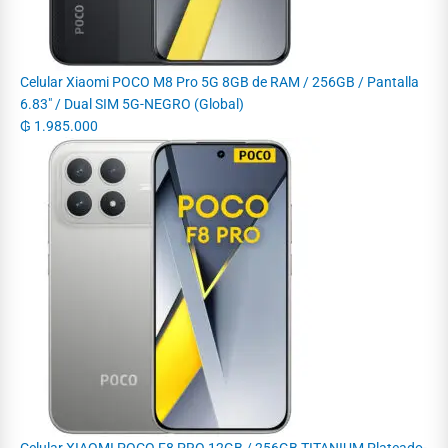
Celular Xiaomi POCO M8 Pro 5G 8GB de RAM / 256GB / Pantalla
6.83" / Dual SIM 5G-NEGRO (Global)
₲
1.985.000