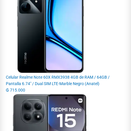
Celular Realme Note 60X RMX3938 4GB de RAM / 64GB /
Pantalla 6.74" / Dual SIM LTE-Marble Negro (Anatel)
₲
715.000