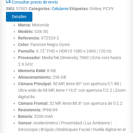
Consultar precio de envío
SKU:
57001
Categorías:
Celulares
Etiquetas:
Online, PCVV
Detalles
Marca:
Motorola
Modelo:
G56 5G
Referencia:
XT2529-2
Color:
Pantone Negro Oyste
Pantalla:
6.72” FHD + HDR10 1080 x 2400 | 120 Hz
Procesador:
MediaTek Dimensity 7060 | Octa-core hasta
2.6 GHz
Memoria RAM:
8 GB
Almacenamiento:
256 GB
Cámara Principal:
50 MP, lente 80° con apertura f/1.88 |
Ultra wide de 08 MP, lente 119,5° con apertura f/2.2 | Zoom
digital 8x
Cámara Frontal:
32 MP, lente 88.8° con apertura de f/2.2
Resistencia:
IP68/69
Batería:
5200 mAh
Sensor:
Acelerómetro | Proximidad | Luz Ambiente |
Giroscopio | Brújula | Desbloqueo Facial | Huella digital en el