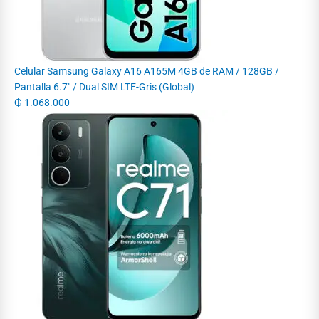
Celular Samsung Galaxy A16 A165M 4GB de RAM / 128GB /
Pantalla 6.7" / Dual SIM LTE-Gris (Global)
₲
1.068.000