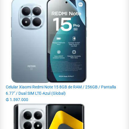
Celular Xiaomi Redmi Note 15 8GB de RAM / 256GB / Pantalla
6.77" / Dual SIM LTE-Azul (Global)
₲
1.597.000