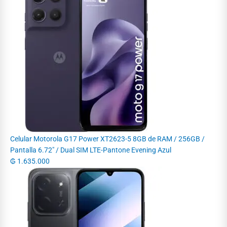
Celular Motorola G17 Power XT2623-5 8GB de RAM / 256GB /
Pantalla 6.72" / Dual SIM LTE-Pantone Evening Azul
₲
1.635.000