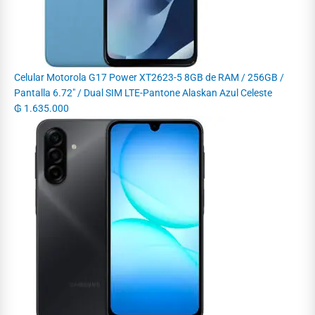
Celular Motorola G17 Power XT2623-5 8GB de RAM / 256GB /
Pantalla 6.72" / Dual SIM LTE-Pantone Alaskan Azul Celeste
₲
1.635.000