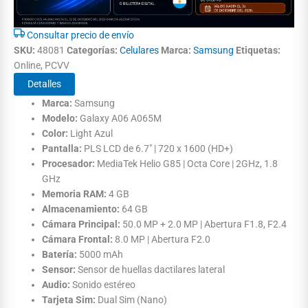
Consultar precio de envío
SKU:
48081
Categorías:
Celulares
Marca:
Samsung
Etiquetas:
Online, PCVV
Detalles
Marca:
Samsung
Modelo:
Galaxy A06 A065M
Color:
Light Azul
Pantalla:
PLS LCD de 6.7" | 720 x 1600 (HD+)
Procesador:
MediaTek Helio G85 | Octa Core | 2GHz, 1.8
GHz
Memoria RAM:
4 GB
Almacenamiento:
64 GB
Cámara Principal:
50.0 MP + 2.0 MP | Abertura F1.8, F2.4
Cámara Frontal:
8.0 MP | Abertura F2.0
Batería:
5000 mAh
Sensor:
Sensor de huellas dactilares lateral
Audio:
Sonido estéreo
Tarjeta Sim:
Dual Sim (Nano)