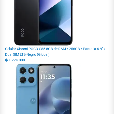
Celular Xiaomi POCO C85 8GB de RAM / 256GB / Pantalla 6.9" /
Dual SIM LTE-Negro (Global)
₲
1.224.000