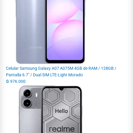
Celular Samsung Galaxy A07 A075M 4GB de RAM / 128GB /
Pantalla 6.7" / Dual SIM LTE-Light Morado
₲
976.000