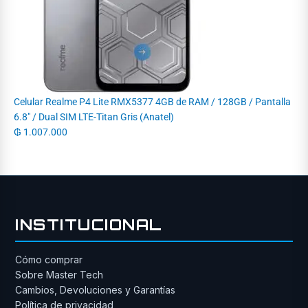
Celular Realme P4 Lite RMX5377 4GB de RAM / 128GB / Pantalla
6.8" / Dual SIM LTE-Titan Gris (Anatel)
₲
1.007.000
INSTITUCIONAL
Cómo comprar
Sobre Master Tech
Cambios, Devoluciones y Garantías
Política de privacidad