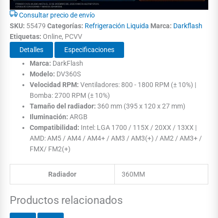
Consultar precio de envío
SKU:
55479
Categorías:
Refrigeración Liquida
Marca:
Darkflash
Etiquetas:
Online, PCVV
Detalles
Especificaciones
Marca:
DarkFlash
Modelo:
DV360S
Velocidad RPM:
Ventiladores: 800 - 1800 RPM (± 10%) |
Bomba: 2700 RPM (± 10%)
Tamaño del radiador:
360 mm (395 x 120 x 27 mm)
Iluminación:
ARGB
Compatibilidad:
Intel: LGA 1700 / 115X / 20XX / 13XX |
AMD: AM5 / AM4 / AM4+ / AM3 / AM3(+) / AM2 / AM3+ /
FMX/ FM2(+)
Radiador
360MM
Productos relacionados