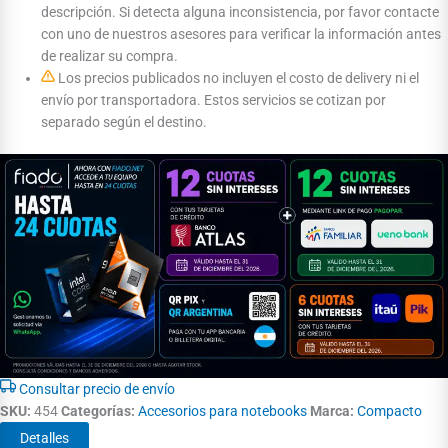
descripción. Si detecta alguna inconsistencia, por favor contacte
con uno de nuestros asesores para verificar la información antes
de realizar su compra.
Los precios publicados no incluyen el costo de delivery ni el
envío por transportadora. Estos servicios se cotizan por
separado según el destino.
Consultar precio de envío
SKU:
454
Categorías:
Accesorios para notebooks
Marca:
Compacto
Detalles