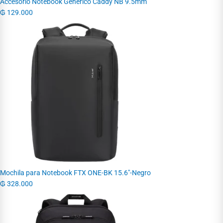
Accesorio Notebook Generico Caddy NB 9.5mm
₲
129.000
Mochila para Notebook FTX ONE-BK 15.6"-Negro
₲
328.000