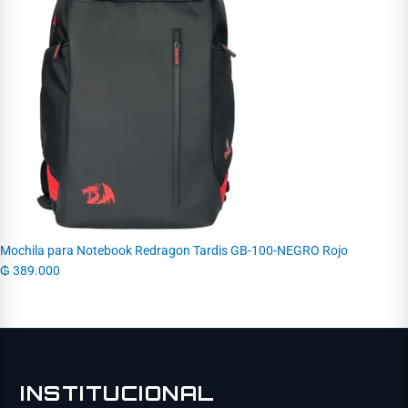
Mochila para Notebook Redragon Tardis GB-100-NEGRO Rojo
₲
389.000
INSTITUCIONAL