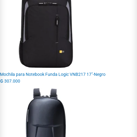
Mochila para Notebook Funda Logic VNB217 17"-Negro
₲
307.000