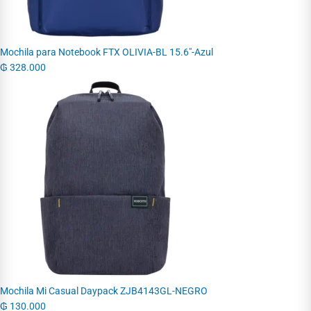
Mochila para Notebook FTX OLIVIA-BL 15.6"-Azul
₲
328.000
Mochila Mi Casual Daypack ZJB4143GL-NEGRO
₲
130.000