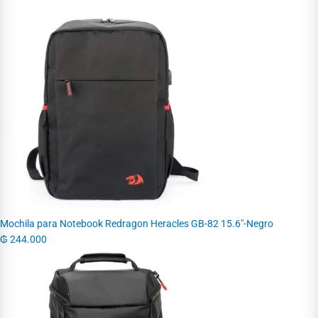
Mochila para Notebook Redragon Heracles GB-82 15.6"-Negro
₲
244.000