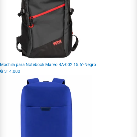
Mochila para Notebook Marvo BA-002 15.6"-Negro
₲
314.000