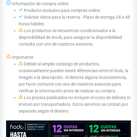
Información de compra online
Producto exclusivo para compras online.
Solicitar datos para la reserva - Plazo de entrega 24 a 48
horas hábiles.
Los productos se encuentran condicionados a la
disponibilidad de stock, para asegurar la disponibilidad
consulta con uno de nuestros asesores.
Importante
Debido al amplio catálogo de productos,
ocasionalmente pueden existir diferencias entre el título, la
imagen o la descripción. Si detecta alguna inconsistencia,
por favor contacte con uno de nuestros asesores para
verificar la información antes de realizar su compra.
Los precios publicados no incluyen el costo de delivery ni
el envío por transportadora. Estos servicios se cotizan por
separado según el destino.