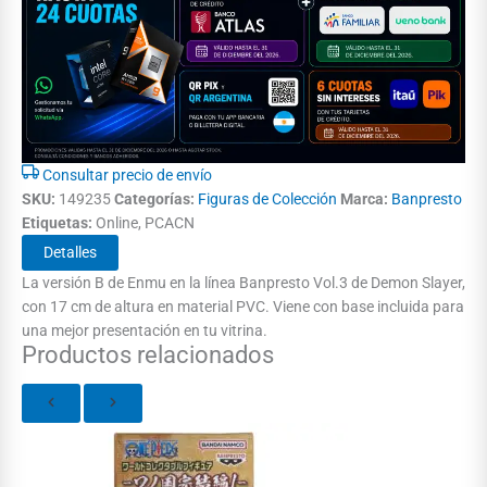
Consultar precio de envío
SKU:
149235
Categorías:
Figuras de Colección
Marca:
Banpresto
Etiquetas:
Online, PCACN
Detalles
La versión B de Enmu en la línea Banpresto Vol.3 de Demon Slayer,
con 17 cm de altura en material PVC. Viene con base incluida para
una mejor presentación en tu vitrina.
Productos relacionados