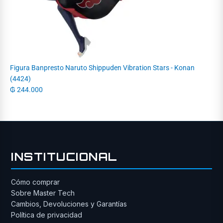
Figura Banpresto Naruto Shippuden Vibration Stars - Konan
(4424)
₲
244.000
INSTITUCIONAL
Cómo comprar
Sobre Master Tech
Cambios, Devoluciones y Garantías
Política de privacidad