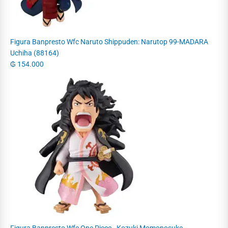
Figura Banpresto Wfc Naruto Shippuden: Narutop 99-MADARA
Uchiha (88164)
₲
154.000
Figura Banpresto Wfc One Piece - Kozuki Momonosuke