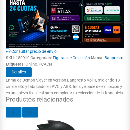
Consultar precio de envío
SKU:
150910
Categorías:
Figuras de Colección
Marca:
Banpresto
Etiquetas:
Online, PCACN
Detalles
Enmu de Demon Slayer en versión Banpresto Vol.4, midiendo 18
cm de alto y fabricado en PVC y ABS. Incluye base de exhibición y
es una pieza fija ideal para completar tu colección de la franquicia.
Productos relacionados