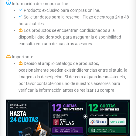
Información de compra online
Producto exclusivo para compras online.
Solicitar datos para la reserva - Plazo de entrega 24 a 48
horas hábiles.
Los productos se encuentran condicionados a la
disponibilidad de stock, para asegurar la disponibilidad
consulta con uno de nuestros asesores.
Importante
Debido al amplio catálogo de productos,
ocasionalmente pueden existir diferencias entre el título, la
imagen o la descripción. Si detecta alguna inconsistencia,
por favor contacte con uno de nuestros asesores para
verificar la información antes de realizar su compra.