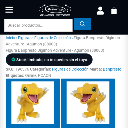
Ir
al
contenido
Inicio
›
Figuras
›
Figuras de Colección
›
Figura Banpresto Digimon
Adventure - Agumon (88003)
Figura Banpresto Digimon Adventure - Agumon (88003)
Stock limitado, no te quedes sin el tuyo
SKU:
196376
Categorías:
Figuras de Colección
Marca:
Banpresto
Etiquetas:
Online, PCACN