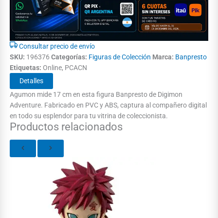
Consultar precio de envío
SKU:
196376
Categorías:
Figuras de Colección
Marca:
Banpresto
Etiquetas:
Online, PCACN
Detalles
Agumon mide 17 cm en esta figura Banpresto de Digimon
Adventure. Fabricado en PVC y ABS, captura al compañero digital
en todo su esplendor para tu vitrina de coleccionista.
Productos relacionados