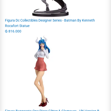
Figura Dc Collectibles Designer Series - Batman By Kenneth
Rocafort Statue
₲
816.000
Figura Banpresto One Piece Glitter & Glamours - Ulti Version B