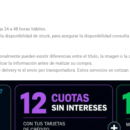
ga 24 a 48 horas hábiles.
a disponibilidad de stock, para asegurar la disponibilidad consult
almente pueden existir diferencias entre el título, la imagen o la 
icar la información antes de realizar su compra.
 delivery ni el envío por transportadora. Estos servicios se cotizan