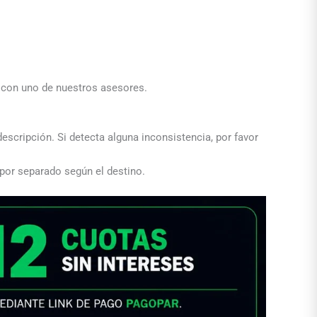
a con uno de nuestros asesores.
descripción. Si detecta alguna inconsistencia, por favor
 por separado según el destino.