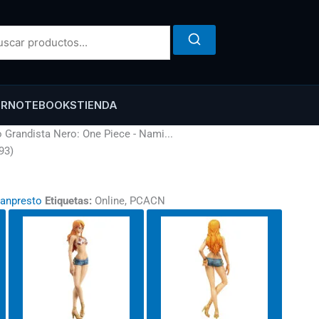
ER
NOTEBOOKS
TIENDA
 Grandista Nero: One Piece - Nami...
93)
anpresto
Etiquetas:
Online, PCACN