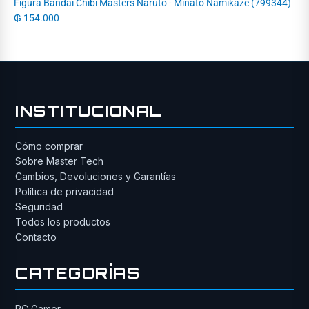
Figura Bandai Chibi Masters Naruto - Minato Namikaze (799344)
₲
154.000
INSTITUCIONAL
Cómo comprar
Sobre Master Tech
Cambios, Devoluciones y Garantías
Política de privacidad
Seguridad
Todos los productos
Contacto
CATEGORÍAS
PC Gamer