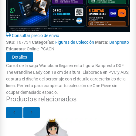
Consultar precio de envío
SKU:
167734
Categorías:
Figuras de Colección
Marca:
Banpresto
Etiquetas:
Online, PCACN
Detalles
Carrot de la saga Wanokuni llega en esta figura Banpresto DXF
The Grandline Lady con 18 cm de altura. Elaborada en PVC y ABS,
captura el diseño del personaje con el detalle característico de la
línea. Perfecta para completar tu colección de One Piece sin
ocupar demasiado espacio.
Productos relacionados