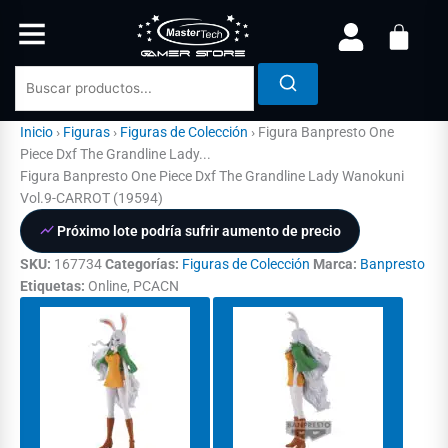
Ir
al
contenido
Inicio
›
Figuras
›
Figuras de Colección
›
Figura Banpresto One
Piece Dxf The Grandline Lady...
Figura Banpresto One Piece Dxf The Grandline Lady Wanokuni
Vol.9-CARROT (19594)
Próximo lote podría sufrir aumento de precio
SKU:
167734
Categorías:
Figuras de Colección
Marca:
Banpresto
Etiquetas:
Online, PCACN