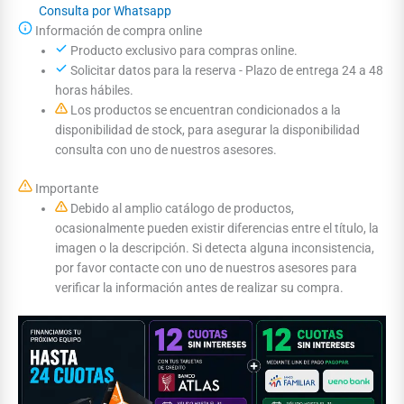
Consulta por Whatsapp
Información de compra online
Producto exclusivo para compras online.
Solicitar datos para la reserva - Plazo de entrega 24 a 48
horas hábiles.
Los productos se encuentran condicionados a la
disponibilidad de stock, para asegurar la disponibilidad
consulta con uno de nuestros asesores.
Importante
Debido al amplio catálogo de productos,
ocasionalmente pueden existir diferencias entre el título, la
imagen o la descripción. Si detecta alguna inconsistencia,
por favor contacte con uno de nuestros asesores para
verificar la información antes de realizar su compra.