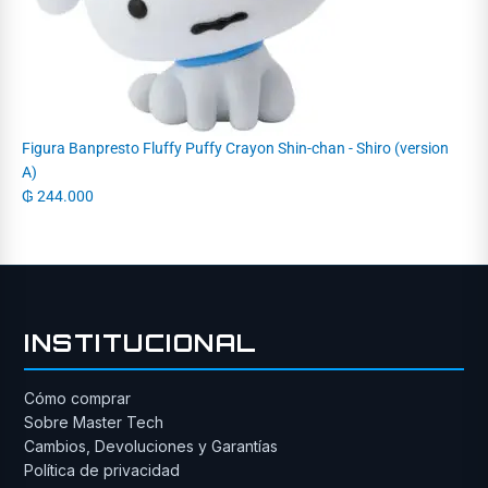
Figura Banpresto Fluffy Puffy Crayon Shin-chan - Shiro (version
A)
₲
244.000
INSTITUCIONAL
Cómo comprar
Sobre Master Tech
Cambios, Devoluciones y Garantías
Política de privacidad