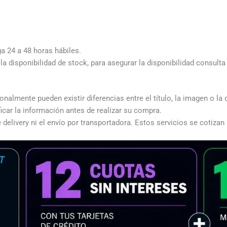
ga 24 a 48 horas hábiles.
a disponibilidad de stock, para asegurar la disponibilidad consult
almente pueden existir diferencias entre el título, la imagen o la 
icar la información antes de realizar su compra.
 delivery ni el envío por transportadora. Estos servicios se cotizan