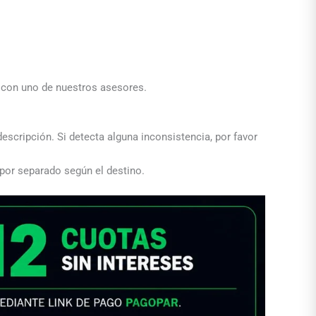
a con uno de nuestros asesores.
descripción. Si detecta alguna inconsistencia, por favor
 por separado según el destino.