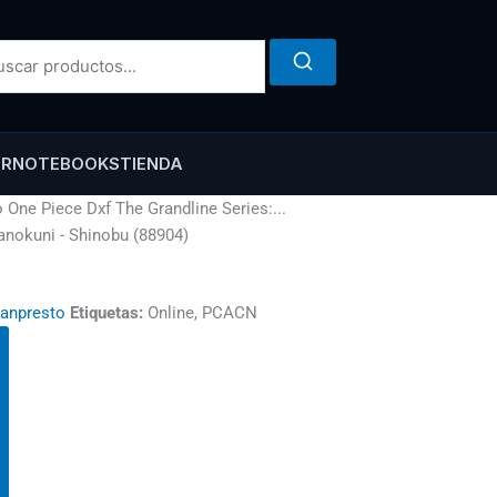
ER
NOTEBOOKS
TIENDA
 One Piece Dxf The Grandline Series:...
anokuni - Shinobu (88904)
anpresto
Etiquetas:
Online, PCACN