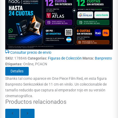
Consultar precio de envío
SKU:
178846
Categorías:
Figuras de Colección
Marca:
Banpresto
Etiquetas:
Online, PCACN
Detalles
Shanks tal como aparece en One Piece Film Red, en esta figura
Banpresto Senkozekkei de 11 cm en vinilo. Un coleccionable de
tamaño reducido que captura al emperador rojo en su versión
cinematográfica.
Productos relacionados