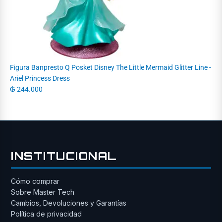
Figura Banpresto Q Posket Disney The Little Mermaid Glitter Line -
Ariel Princess Dress
₲
244.000
INSTITUCIONAL
Cómo comprar
Sobre Master Tech
Cambios, Devoluciones y Garantías
Política de privacidad