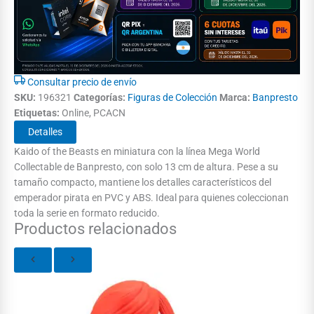
Consultar precio de envío
SKU:
196321
Categorías:
Figuras de Colección
Marca:
Banpresto
Etiquetas:
Online, PCACN
Detalles
Kaido of the Beasts en miniatura con la línea Mega World
Collectable de Banpresto, con solo 13 cm de altura. Pese a su
tamaño compacto, mantiene los detalles característicos del
emperador pirata en PVC y ABS. Ideal para quienes coleccionan
toda la serie en formato reducido.
Productos relacionados