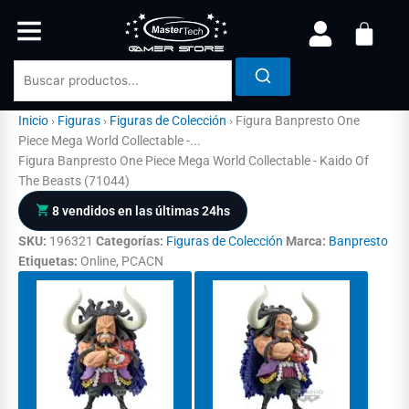
Ir
al
contenido
Inicio
›
Figuras
›
Figuras de Colección
›
Figura Banpresto One
Piece Mega World Collectable -...
Figura Banpresto One Piece Mega World Collectable - Kaido Of
The Beasts (71044)
8 vendidos en las últimas 24hs
SKU:
196321
Categorías:
Figuras de Colección
Marca:
Banpresto
Etiquetas:
Online, PCACN