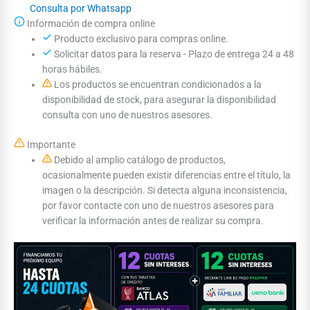
Consulta por Whatsapp
Información de compra online
Producto exclusivo para compras online.
Solicitar datos para la reserva - Plazo de entrega 24 a 48
horas hábiles.
Los productos se encuentran condicionados a la
disponibilidad de stock, para asegurar la disponibilidad
consulta con uno de nuestros asesores.
Importante
Debido al amplio catálogo de productos,
ocasionalmente pueden existir diferencias entre el título, la
imagen o la descripción. Si detecta alguna inconsistencia,
por favor contacte con uno de nuestros asesores para
verificar la información antes de realizar su compra.