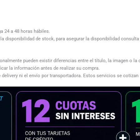
ga 24 a 48 horas hábiles.
a disponibilidad de stock, para asegurar la disponibilidad consult
almente pueden existir diferencias entre el título, la imagen o la 
icar la información antes de realizar su compra.
 delivery ni el envío por transportadora. Estos servicios se cotizan