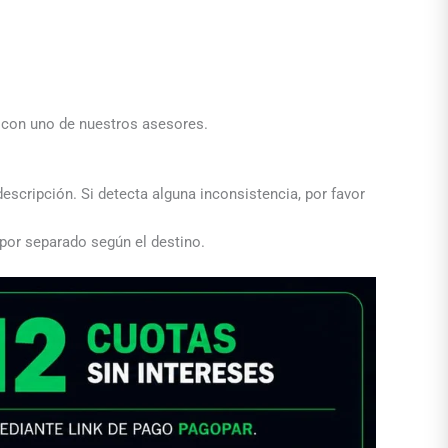
a con uno de nuestros asesores.
descripción. Si detecta alguna inconsistencia, por favor
 por separado según el destino.