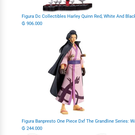
Figura Dc Collectibles Harley Quinn Red, White And Blac
₲
906.000
Figura Banpresto One Piece Dxf The Grandline Series: W
₲
244.000