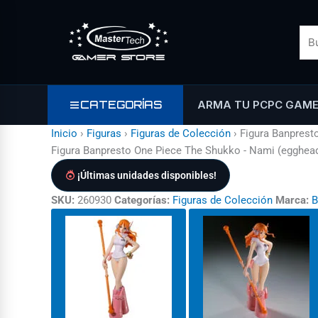
Ir
al
contenido
CATEGORÍAS
ARMA TU PC
PC GAM
Inicio
›
Figuras
›
Figuras de Colección
›
Figura Banprest
Figura Banpresto One Piece The Shukko - Nami (egghea
¡Últimas unidades disponibles!
SKU:
260930
Categorías:
Figuras de Colección
Marca:
B