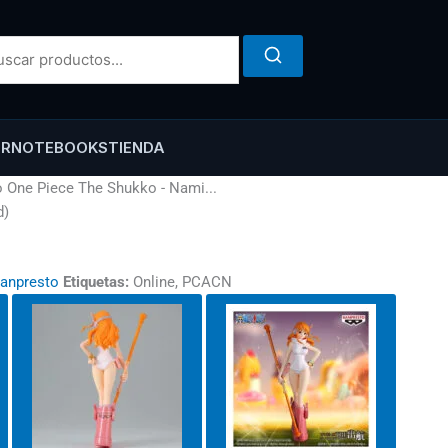
ER
NOTEBOOKS
TIENDA
o One Piece The Shukko - Nami...
d)
anpresto
Etiquetas:
Online, PCACN