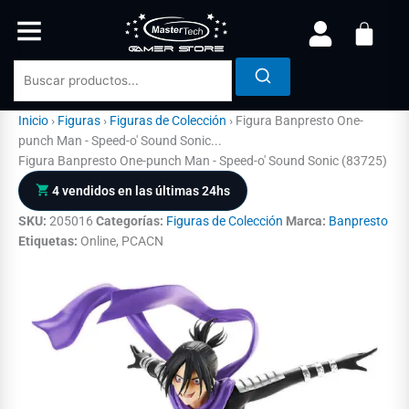
Ir
al
contenido
Inicio
›
Figuras
›
Figuras de Colección
›
Figura Banpresto One-
punch Man - Speed-o' Sound Sonic...
Figura Banpresto One-punch Man - Speed-o' Sound Sonic (83725)
4 vendidos en las últimas 24hs
SKU:
205016
Categorías:
Figuras de Colección
Marca:
Banpresto
Etiquetas:
Online, PCACN