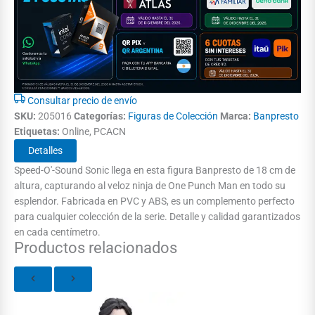
Consultar precio de envío
SKU:
205016
Categorías:
Figuras de Colección
Marca:
Banpresto
Etiquetas:
Online, PCACN
Detalles
Speed-O'-Sound Sonic llega en esta figura Banpresto de 18 cm de
altura, capturando al veloz ninja de One Punch Man en todo su
esplendor. Fabricada en PVC y ABS, es un complemento perfecto
para cualquier colección de la serie. Detalle y calidad garantizados
en cada centímetro.
Productos relacionados