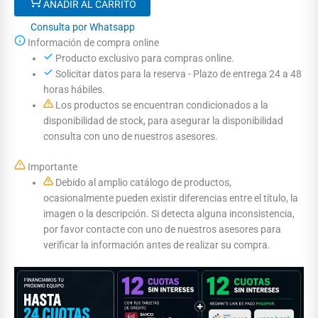
AÑADIR AL CARRITO
Consulta por Whatsapp
Información de compra online
Producto exclusivo para compras online.
Solicitar datos para la reserva - Plazo de entrega 24 a 48
horas hábiles.
Los productos se encuentran condicionados a la
disponibilidad de stock, para asegurar la disponibilidad
consulta con uno de nuestros asesores.
Importante
Debido al amplio catálogo de productos,
ocasionalmente pueden existir diferencias entre el título, la
imagen o la descripción. Si detecta alguna inconsistencia,
por favor contacte con uno de nuestros asesores para
verificar la información antes de realizar su compra.