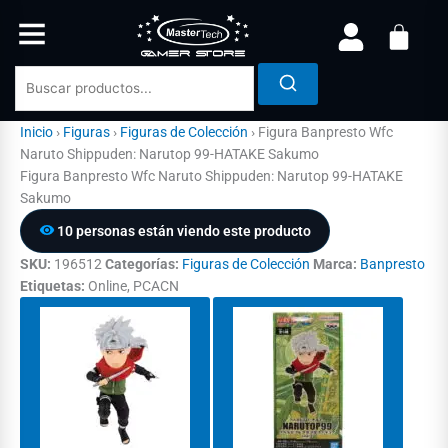
Ir
al
contenido
Inicio
›
Figuras
›
Figuras de Colección
›
Figura Banpresto Wfc
Naruto Shippuden: Narutop 99-HATAKE Sakumo
Figura Banpresto Wfc Naruto Shippuden: Narutop 99-HATAKE
Sakumo
12 personas están viendo este producto
SKU:
196512
Categorías:
Figuras de Colección
Marca:
Banpresto
Etiquetas:
Online, PCACN