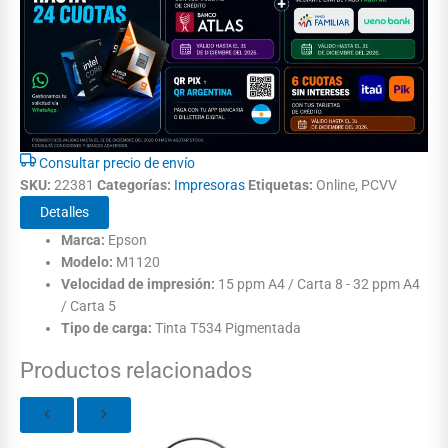
Consultar precio de envío
SKU:
22381
Categorías:
Impresoras
Etiquetas:
Online, PCVV
Detalles
Marca:
Epson
Modelo:
M1120
Velocidad de impresión:
15 ppm A4 / Carta 8 - 32 ppm A4
/ Carta 5
Tipo de carga:
Tinta T534 Pigmentada
Productos relacionados