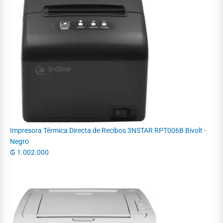
Impresora Térmica Directa de Recibos 3NSTAR RPT006B Bivolt -
Negro
₲
1.002.000