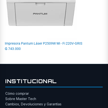
Impresora Pantum Láser P2509W Wi - Fi 220V-GRIS
₲
743.000
INSTITUCIONAL
Cómo comprar
Sobre Master Tech
Cambios, Devoluciones y Garantías