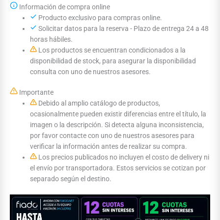
Información de compra online
Producto exclusivo para compras online.
Solicitar datos para la reserva - Plazo de entrega 24 a 48
horas hábiles.
Los productos se encuentran condicionados a la
disponibilidad de stock, para asegurar la disponibilidad
consulta con uno de nuestros asesores.
Importante
Debido al amplio catálogo de productos,
ocasionalmente pueden existir diferencias entre el título, la
imagen o la descripción. Si detecta alguna inconsistencia,
por favor contacte con uno de nuestros asesores para
verificar la información antes de realizar su compra.
Los precios publicados no incluyen el costo de delivery ni
el envío por transportadora. Estos servicios se cotizan por
separado según el destino.