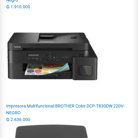
₲
1.910.000
Impresora Multifuncional BROTHER Color DCP-T830DW 220V-
NEGRO
₲
2.636.000