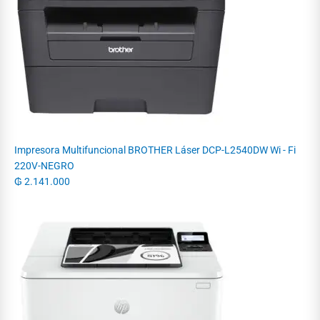
Impresora Multifuncional BROTHER Láser DCP-L2540DW Wi - Fi
220V-NEGRO
₲
2.141.000