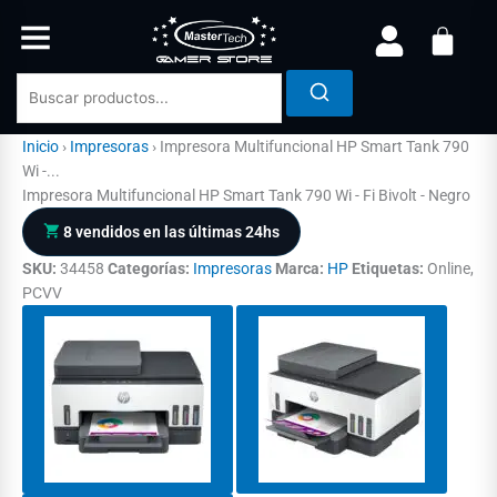
Ir
al
contenido
Inicio
›
Impresoras
›
Impresora Multifuncional HP Smart Tank 790
Wi -...
Impresora Multifuncional HP Smart Tank 790 Wi - Fi Bivolt - Negro
8 vendidos en las últimas 24hs
SKU:
34458
Categorías:
Impresoras
Marca:
HP
Etiquetas:
Online,
PCVV