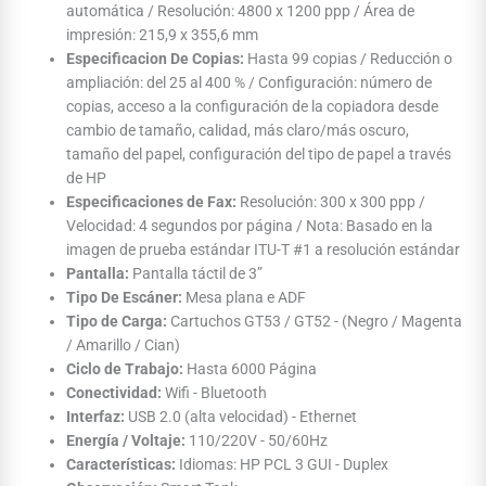
automática / Resolución: 4800 x 1200 ppp / Área de
impresión: 215,9 x 355,6 mm
Especificacion De Copias:
Hasta 99 copias / Reducción o
ampliación: del 25 al 400 % / Configuración: número de
copias, acceso a la configuración de la copiadora desde
cambio de tamaño, calidad, más claro/más oscuro,
tamaño del papel, configuración del tipo de papel a través
de HP
Especificaciones de Fax:
Resolución: 300 x 300 ppp /
Velocidad: 4 segundos por página / Nota: Basado en la
imagen de prueba estándar ITU-T #1 a resolución estándar
Pantalla:
Pantalla táctil de 3”
Tipo De Escáner:
Mesa plana e ADF
Tipo de Carga:
Cartuchos GT53 / GT52 - (Negro / Magenta
/ Amarillo / Cian)
Ciclo de Trabajo:
Hasta 6000 Página
Conectividad:
Wifi - Bluetooth
Interfaz:
USB 2.0 (alta velocidad) - Ethernet
Energía / Voltaje:
110/220V - 50/60Hz
Características:
Idiomas: HP PCL 3 GUI - Duplex