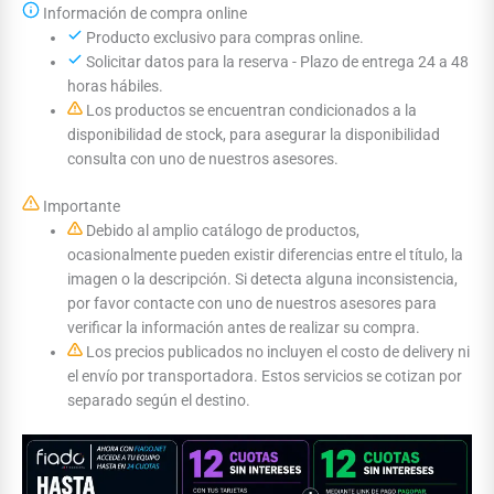
Información de compra online
Producto exclusivo para compras online.
Solicitar datos para la reserva - Plazo de entrega 24 a 48
horas hábiles.
Los productos se encuentran condicionados a la
disponibilidad de stock, para asegurar la disponibilidad
consulta con uno de nuestros asesores.
Importante
Debido al amplio catálogo de productos,
ocasionalmente pueden existir diferencias entre el título, la
imagen o la descripción. Si detecta alguna inconsistencia,
por favor contacte con uno de nuestros asesores para
verificar la información antes de realizar su compra.
Los precios publicados no incluyen el costo de delivery ni
el envío por transportadora. Estos servicios se cotizan por
separado según el destino.