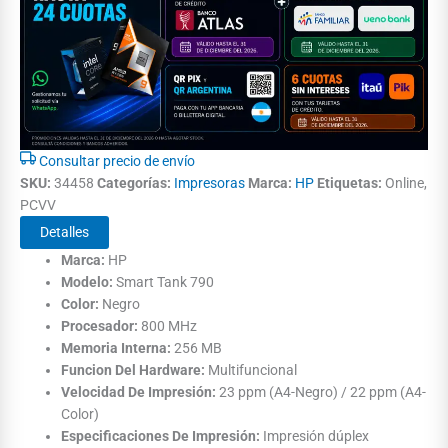
Consultar precio de envío
SKU:
34458
Categorías:
Impresoras
Marca:
HP
Etiquetas:
Online,
PCVV
Detalles
Marca:
HP
Modelo:
Smart Tank 790
Color:
Negro
Procesador:
800 MHz
Memoria Interna:
256 MB
Funcion Del Hardware:
Multifuncional
Velocidad De Impresión:
23 ppm (A4-Negro) / 22 ppm (A4-
Color)
Especificaciones De Impresión:
Impresión dúplex