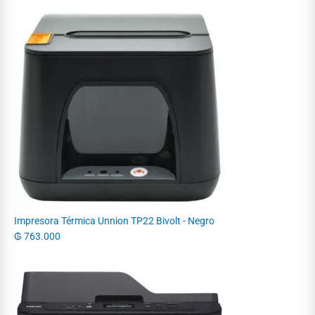
Impresora Térmica Unnion TP22 Bivolt - Negro
₲
763.000