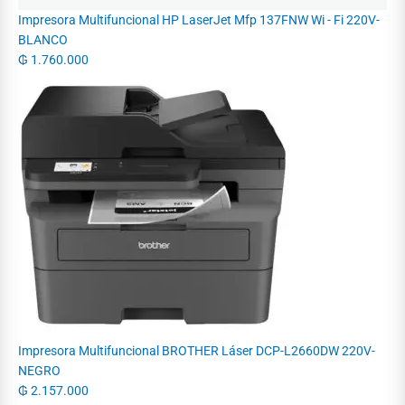
Impresora Multifuncional HP LaserJet Mfp 137FNW Wi - Fi 220V-
BLANCO
₲
1.760.000
Impresora Multifuncional BROTHER Láser DCP-L2660DW 220V-
NEGRO
₲
2.157.000