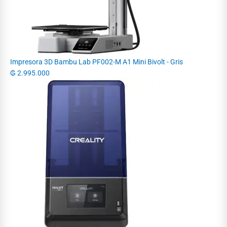
Impresora 3D Bambu Lab PF002-M A1 Mini Bivolt - Gris
₲
2.995.000