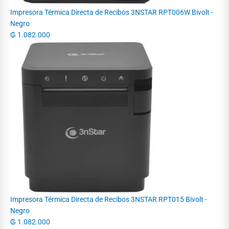
Impresora Térmica Directa de Recibos 3NSTAR RPT006W Bivolt -
Negro
₲
1.082.000
Impresora Térmica Directa de Recibos 3NSTAR RPT015 Bivolt -
Negro
₲
1.082.000