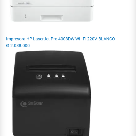
Impresora HP LaserJet Pro 4003DW Wi - Fi 220V-BLANCO
₲
2.038.000