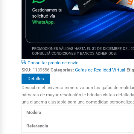
Consultar precio de envío
SKU:
1139556
Categorías:
Gafas de Realidad Virtual
Eti
Detalles
Descubre el universo inmersivo con las gafas de realida
cámaras de mayor resolución le brindan vistas detallada
una diadema ajustable para una comodidad personaliza
Modelo
Referencia