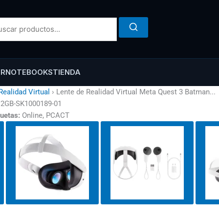
ER
NOTEBOOKS
TIENDA
Realidad Virtual
›
Lente de Realidad Virtual Meta Quest 3 Batman...
512GB-SK1000189-01
quetas:
Online, PCACT