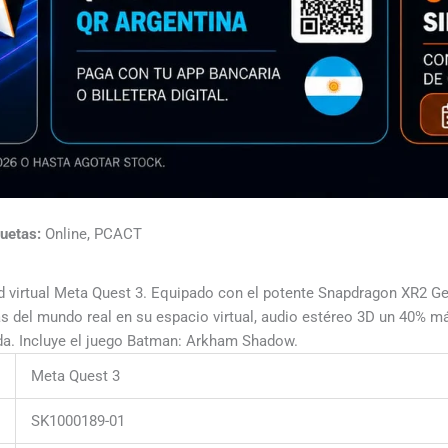
quetas:
Online, PCACT
d virtual Meta Quest 3. Equipado con el potente Snapdragon XR2 Gen
s del mundo real en su espacio virtual, audio estéreo 3D un 40% má
da. Incluye el juego Batman: Arkham Shadow.
Meta Quest 3
SK1000189-01