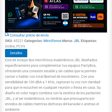
Consultar precio de envío
SKU:
45221
Categorías:
Micrófonos
Marca:
JBL
Etiquetas:
Online, PCVV
Detalles
Este kit incluye dos micrófonos inalámbricos JBL diseñados
específicamente para complementar tus equipos PartyBox,
ofreciendo una conexión estable y sin cables que te permite
cantar o hablar con total libertad de movimiento. Con una
sensibilidad de 100 dBA a 1 KHz, capturan tu voz con claridad
para que te escuchen en cualquier reunión o fiesta en casa. Su
diseño en color negro combina con la estética de los parlantes
JBL, y al ser inalámbricos, no tendrás que preocuparte por
enredos de cables mientras disfrutas del karaoke o animas el
ambiente.