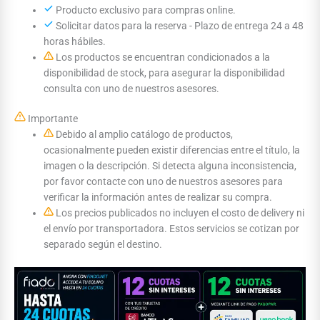
Producto exclusivo para compras online.
Solicitar datos para la reserva - Plazo de entrega 24 a 48
horas hábiles.
Los productos se encuentran condicionados a la
disponibilidad de stock, para asegurar la disponibilidad
consulta con uno de nuestros asesores.
Importante
Debido al amplio catálogo de productos,
ocasionalmente pueden existir diferencias entre el título, la
imagen o la descripción. Si detecta alguna inconsistencia,
por favor contacte con uno de nuestros asesores para
verificar la información antes de realizar su compra.
Los precios publicados no incluyen el costo de delivery ni
el envío por transportadora. Estos servicios se cotizan por
separado según el destino.