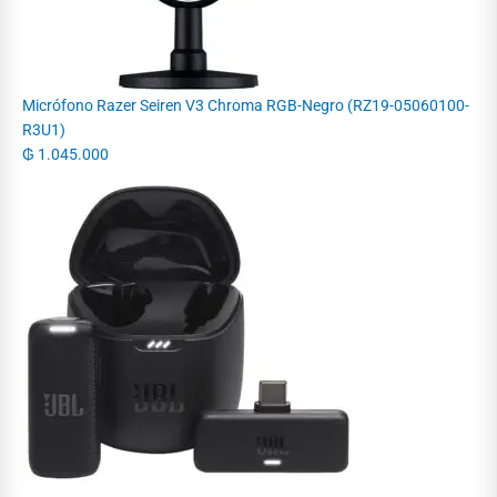
Micrófono Razer Seiren V3 Chroma RGB-Negro (RZ19-05060100-
R3U1)
₲
1.045.000