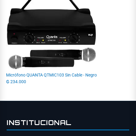
Micrófono QUANTA QTMIC103 Sin Cable - Negro
₲
234.000
INSTITUCIONAL