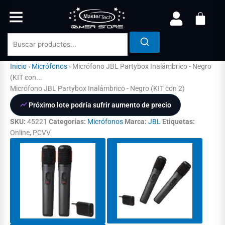
Ir
al
contenido
Inicio
›
Micrófonos
›
Micrófono JBL Partybox Inalámbrico - Negro
(KIT con...
Micrófono JBL Partybox Inalámbrico - Negro (KIT con 2)
Próximo lote podría sufrir aumento de precio
SKU:
45221
Categorías:
Micrófonos
Marca:
JBL
Etiquetas:
Online, PCVV