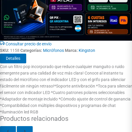
Consultar precio de envío
SKU:
1158
Categorías:
Micrófonos
Marca:
Kingston
Detalles
Con un filtro pop incorporado que reduce cualquier manguito o ruido
emergente para una calidad de voz más clara! Conoce al instante tu
estado del micrófono con el indicador LED y con el grifo para silenciar
fácilmente sin ningún retraso!*Soporte antivibración *Toca para silenciar
el sensor con indicador LED *Cuatro patrones polares seleccionables
*Adaptador de montaje incluido *Cómodo ajuste de control de ganancia
*Compatibilidad con múltiples dispositivos y programas de chat
*Iluminación led RGB
Productos relacionados