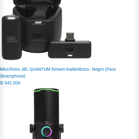
Micrófono JBL QUANTUM Stream Inalámbrico - Negro (Para
Smartphone)
₲
542.000