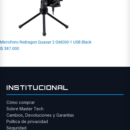
Microfono Redragon Quasar 2 GM200-1 USB Black
₲
387.000
INSTITUCIONAL
Cómo comprar
Sobre Master Tech
Cambios, Devoluciones y Garantías
Política de privacidad
Seguridad