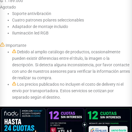
₲
1.189.000
Agotado
Soporte antivibración
Cuatro patrones polares seleccionables
Adaptador de montaje incluido
Iluminación led RGB
Importante
Debido al amplio catálogo de productos, ocasionalmente
pueden existir diferencias entre el título, la imagen o la
descripción. Si detecta alguna inconsistencia, por favor contacte
con uno de nuestros asesores para verificar la información antes
de realizar su compra.
Los precios publicados no incluyen el costo de delivery ni el
envío por transportadora. Estos servicios se cotizan por
separado según el destino.