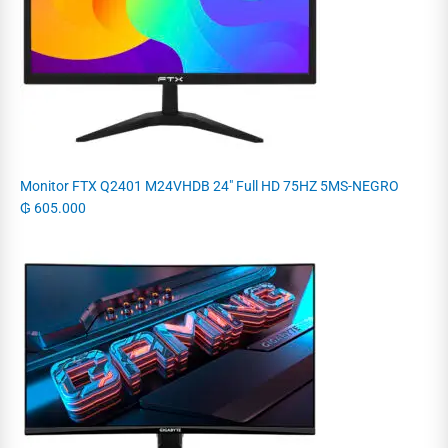
Monitor FTX Q2401 M24VHDB 24" Full HD 75HZ 5MS-NEGRO
₲
605.000