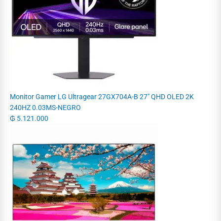
Monitor Gamer LG Ultragear 27GX704A-B 27" QHD OLED 2K
240HZ 0.03MS-NEGRO
₲
5.121.000