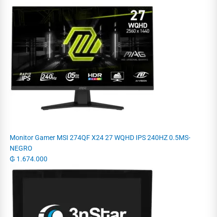
Monitor Gamer MSI 274QF X24 27 WQHD IPS 240HZ 0.5MS-
NEGRO
₲
1.674.000