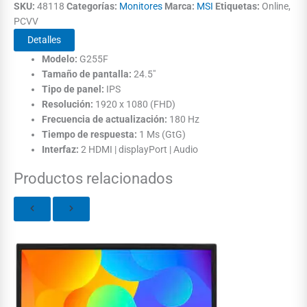
SKU:
48118
Categorías:
Monitores
Marca:
MSI
Etiquetas:
Online,
PCVV
Detalles
Modelo:
G255F
Tamaño de pantalla:
24.5"
Tipo de panel:
IPS
Resolución:
1920 x 1080 (FHD)
Frecuencia de actualización:
180 Hz
Tiempo de respuesta:
1 Ms (GtG)
Interfaz:
2 HDMI | displayPort | Audio
Productos relacionados