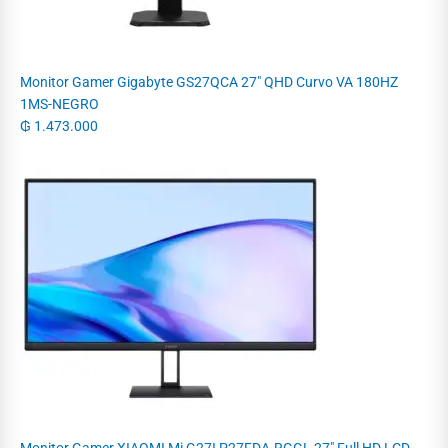
Monitor Gamer Gigabyte GS27QCA 27" QHD Curvo VA 180HZ
1MS-NEGRO
₲
1.473.000
Monitor Gamer XIAOMI Mi G27I P27FDA-RGGL 27" Full HD LCD