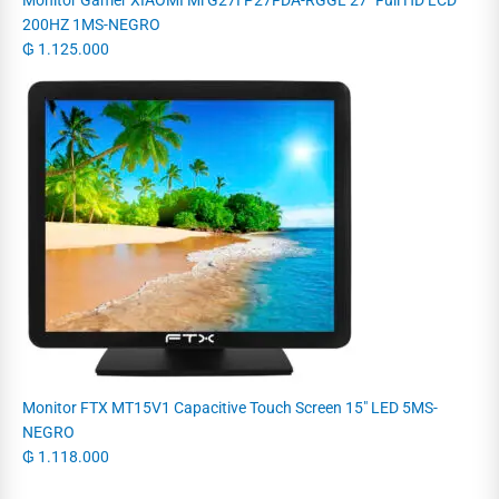
200HZ 1MS-NEGRO
₲
1.125.000
Monitor FTX MT15V1 Capacitive Touch Screen 15" LED 5MS-
NEGRO
₲
1.118.000