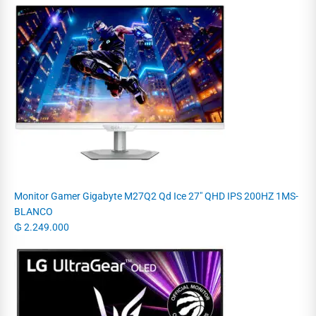
Monitor Gamer Gigabyte M27Q2 Qd Ice 27" QHD IPS 200HZ 1MS-
BLANCO
₲
2.249.000