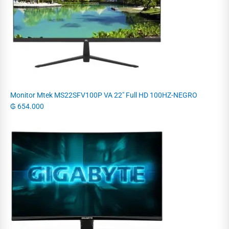
Monitor Mtek MS22SFV100P VA 22" Full HD 100HZ-NEGRO
₲
654.000