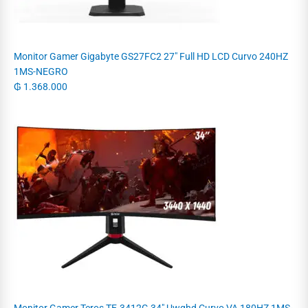
Monitor Gamer Gigabyte GS27FC2 27" Full HD LCD Curvo 240HZ
1MS-NEGRO
₲
1.368.000
Monitor Gamer Teros TE-3412G 34" Uwqhd Curvo VA 180HZ 1MS-