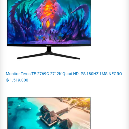
Monitor Teros TE-2769G 27" 2K Quad HD IPS 180HZ 1MS-NEGRO
₲
1.519.000