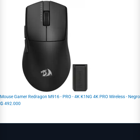
Mouse Gamer Redragon M916 - PRO - 4K K1NG 4K PRO Wireless - Negro
₲
492.000