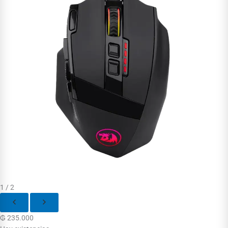
1 / 2
₲
235.000