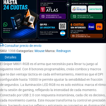
Consultar precio de envío
SKU:
1398
Categorías:
Mouse
Marca:
Redragon
Detalles
El Sniper M801-RGB es el arma que necesitás para llevar tu juego al
siguiente nivel. Con 8 botones programables, creás combos y macros
que te dan ventaja táctica en cada enfrentamiento, mientras que el DPI
configurable hasta 10000 te permite ajustar la sensibilidad en fracción
de segundos. La iluminación LED RGB no es solo estética: marca el ritmo
de tu sesión de gaming, reflejando la intensidad de cada momento.
Conectado por USB 2.0 con respuesta instantánea, cada clic es decisivo,
cada movimiento cuenta. Este mouse transforma tu control en precisión
pura, haciendo que tus reflejos y estrategia se conviertan en dominación