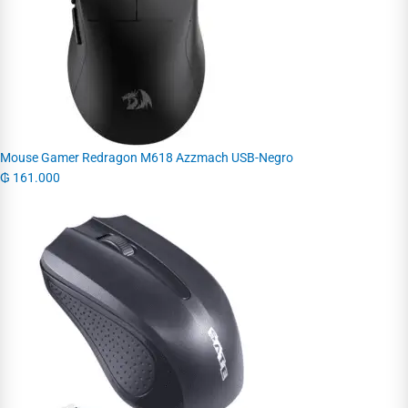
Mouse Gamer Redragon M618 Azzmach USB-Negro
₲
161.000