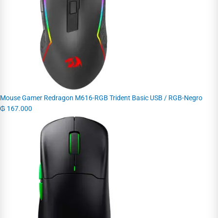
Mouse Gamer Redragon M616-RGB Trident Basic USB / RGB-Negro
₲
167.000