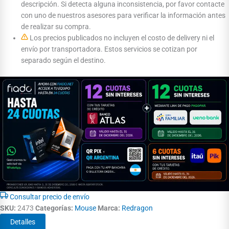
descripción. Si detecta alguna inconsistencia, por favor contacte
con uno de nuestros asesores para verificar la información antes
de realizar su compra.
Los precios publicados no incluyen el costo de delivery ni el
envío por transportadora. Estos servicios se cotizan por
separado según el destino.
Consultar precio de envío
SKU:
2473
Categorías:
Mouse
Marca:
Redragon
Detalles