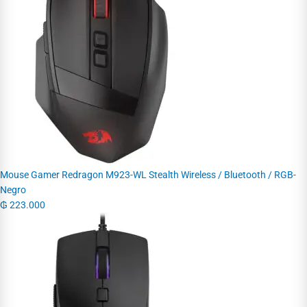
Mouse Gamer Redragon M923-WL Stealth Wireless / Bluetooth / RGB-
Negro
₲
223.000