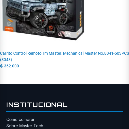
Carrito Control Remoto: Im Master: Mechanical Master No.8041-503PCS
(8043)
₲
362.000
INSTITUCIONAL
Cómo comprar
Sobre Master Tech