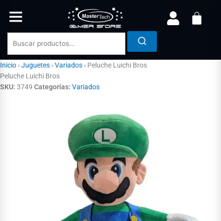
Ir
al
contenido
Inicio
›
Juguetes
›
Variados
›
Peluche Luichi Bros
Peluche Luichi Bros
SKU:
3749
Categorías:
Variados