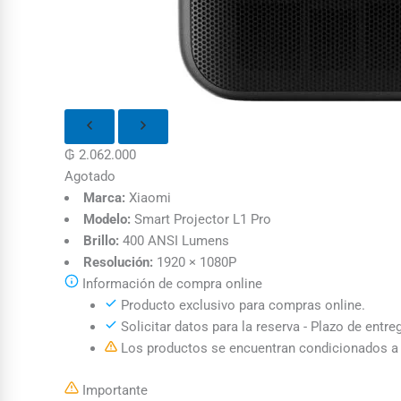
₲
2.062.000
Agotado
Marca:
Xiaomi
Modelo:
Smart Projector L1 Pro
Brillo:
400 ANSI Lumens
Resolución:
1920 × 1080P
Información de compra online
Producto exclusivo para compras online.
Solicitar datos para la reserva - Plazo de entre
Los productos se encuentran condicionados a l
Importante