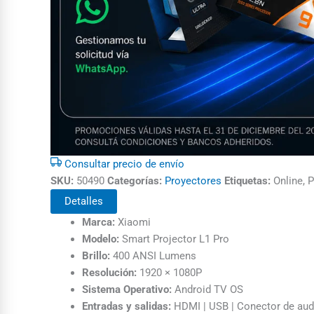
Consultar precio de envío
SKU:
50490
Categorías:
Proyectores
Etiquetas:
Online, 
Detalles
Marca:
Xiaomi
Modelo:
Smart Projector L1 Pro
Brillo:
400 ANSI Lumens
Resolución:
1920 × 1080P
Sistema Operativo:
Android TV OS
Entradas y salidas:
HDMI | USB | Conector de aud