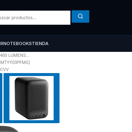
ER
NOTEBOOKS
TIENDA
 400 LUMENS...
 (XMTYY03PFMG)
PCVV