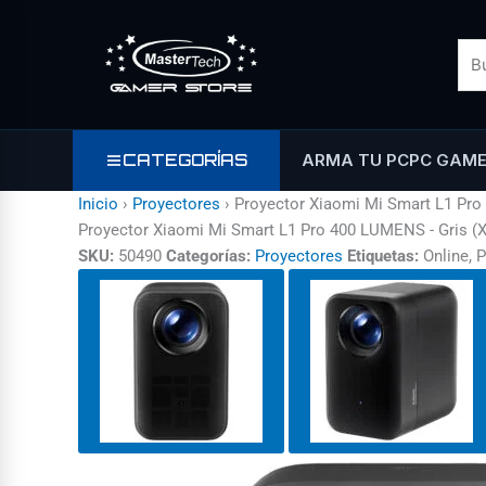
Ir
al
contenido
CATEGORÍAS
ARMA TU PC
PC GAM
Inicio
›
Proyectores
›
Proyector Xiaomi Mi Smart L1 Pro
Proyector Xiaomi Mi Smart L1 Pro 400 LUMENS - Gris
SKU:
50490
Categorías:
Proyectores
Etiquetas:
Online, 