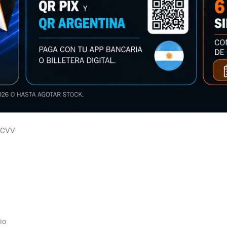
PCVV
io