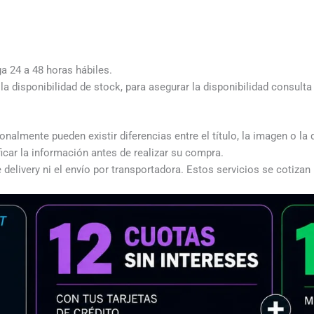
ga 24 a 48 horas hábiles.
a disponibilidad de stock, para asegurar la disponibilidad consult
almente pueden existir diferencias entre el título, la imagen o la 
icar la información antes de realizar su compra.
 delivery ni el envío por transportadora. Estos servicios se cotizan