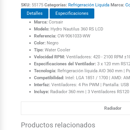
SKU:
55175
Categorías:
Refrigeración Liquida
Marca:
Co
Detalles
Especificaciones
Marca:
Corsair
Modelo:
Hydro Nautilus 360 RS LCD
Referencia:
CW-9061033-WW
Color:
Negro
Tipo:
Water Cooler
Velocidad RPM:
Ventiladores: 420 - 2100 RPM ±1
Especificaciones del Ventilador:
3 x 120 mm RS120 
Tecnología:
Refrigeración líquida AIO 360 mm | Pa
Compatibilidad:
Intel: LGA 1851 / 1700 | AMD: A
Interfaz:
Ventiladores: 4 Pin PWM | Pantalla: USB 
Incluye:
Radiador 360 mm | 3 Ventiladores RS120 |
Radiador
Productos relacionados