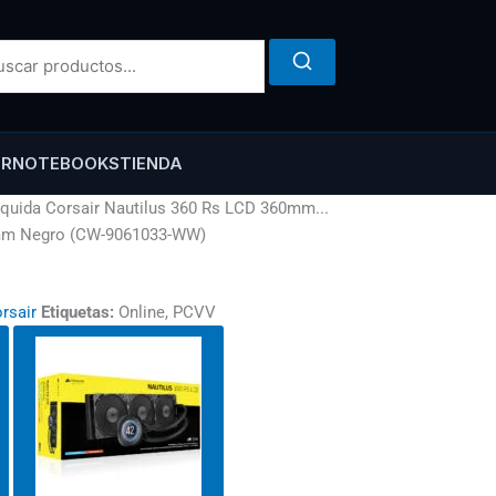
ER
NOTEBOOKS
TIENDA
íquida Corsair Nautilus 360 Rs LCD 360mm...
60mm Negro (CW-9061033-WW)
rsair
Etiquetas:
Online, PCVV