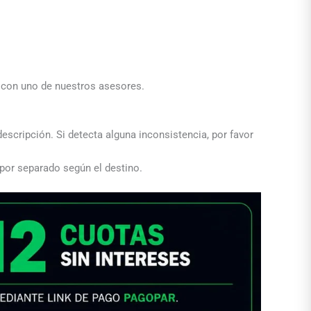
a con uno de nuestros asesores.
descripción. Si detecta alguna inconsistencia, por favor
 por separado según el destino.