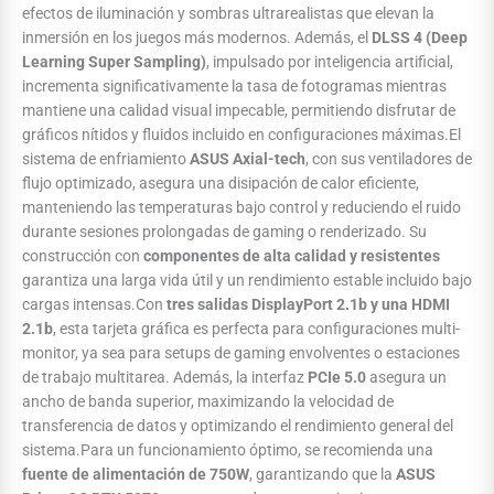
efectos de iluminación y sombras ultrarealistas que elevan la
inmersión en los juegos más modernos. Además, el
DLSS 4 (Deep
Learning Super Sampling)
, impulsado por inteligencia artificial,
incrementa significativamente la tasa de fotogramas mientras
mantiene una calidad visual impecable, permitiendo disfrutar de
gráficos nítidos y fluidos incluido en configuraciones máximas.El
sistema de enfriamiento
ASUS Axial-tech
, con sus ventiladores de
flujo optimizado, asegura una disipación de calor eficiente,
manteniendo las temperaturas bajo control y reduciendo el ruido
durante sesiones prolongadas de gaming o renderizado. Su
construcción con
componentes de alta calidad y resistentes
garantiza una larga vida útil y un rendimiento estable incluido bajo
cargas intensas.Con
tres salidas DisplayPort 2.1b y una HDMI
2.1b
, esta tarjeta gráfica es perfecta para configuraciones multi-
monitor, ya sea para setups de gaming envolventes o estaciones
de trabajo multitarea. Además, la interfaz
PCIe 5.0
asegura un
ancho de banda superior, maximizando la velocidad de
transferencia de datos y optimizando el rendimiento general del
sistema.Para un funcionamiento óptimo, se recomienda una
fuente de alimentación de 750W
, garantizando que la
ASUS