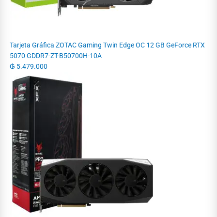
Tarjeta Gráfica ZOTAC Gaming Twin Edge OC 12 GB GeForce RTX
5070 GDDR7-ZT-B50700H-10A
₲
5.479.000