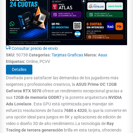
Consultar precio de envío
SKU:
50738
Categorías:
Tarjetas Graficas
Marca:
Asus
Etiquetas:
Online, PCVV
Detalles
Diseñada para satisfacer las demandas de los jugadores más
exigentes y profesionales creativos, la
ASUS Prime OC 12GB
GeForce RTX 5070
ofrece un rendimiento excepcional gracias a
sus
12GB de memoria GDDR7
y la potente arquitectura
NVIDIA
Ada Lovelace
. Esta GPU está optimizada para manejar sin
esfuerzo resoluciones de hasta
7680 x 4320
, lo que la convierte en
una opción ideal para juegos en 8K y aplicaciones de edición de
video o diseño 3D de alto rendimiento.La tecnología de
Ray
Tracing de tercera generación
brilla en esta tarjeta, ofreciendo