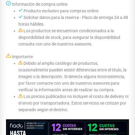
Información de compra online
Producto exclusivo para compras online.
Solicitar datos para la reserva - Plazo de entrega 24 a 48
horas hábiles.
Los productos se encuentran condicionados a la
disponibilidad de stock, para asegurar la disponibilidad
consulta con uno de nuestros asesores.
Importante
Debido al amplio catálogo de productos,
ocasionalmente pueden existir diferencias entre el título, la
imagen o la descripción. Si detecta alguna inconsistencia,
por favor contacte con uno de nuestros asesores para
verificar la información antes de realizar su compra.
Los precios publicados no incluyen el costo de delivery ni
el envío por transportadora. Estos servicios se cotizan por
separado según el destino.