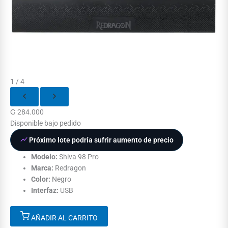
1 / 4
₲
284.000
Disponible bajo pedido
Próximo lote podría sufrir aumento de precio
Modelo:
Shiva 98 Pro
Marca:
Redragon
Color:
Negro
Interfaz:
USB
AÑADIR AL CARRITO