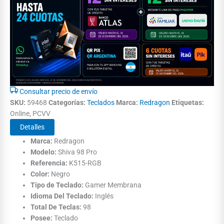
Consultar precio de envío
SKU:
59468
Categorías:
Teclados
Marca:
Redragon
Etiquetas:
Online, PCVV
Detalles
Marca:
Redragon
Modelo:
Shiva 98 Pro
Referencia:
K515-RGB
Color:
Negro
Tipo de Teclado:
Gamer Membrana
Idioma Del Teclado:
Inglés
Total De Teclas:
98
Posee:
Teclado