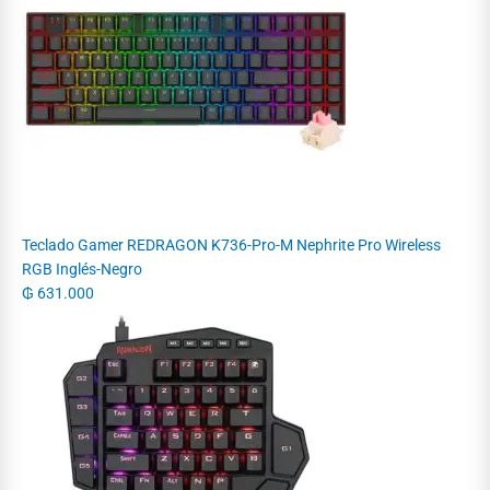
Teclado Gamer REDRAGON K736-Pro-M Nephrite Pro Wireless
RGB Inglés-Negro
₲
631.000