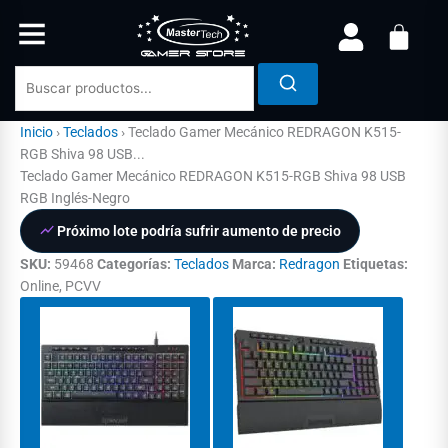
Ir
al
contenido
Inicio
›
Teclados
›
Teclado Gamer Mecánico REDRAGON K515-
RGB Shiva 98 USB...
Teclado Gamer Mecánico REDRAGON K515-RGB Shiva 98 USB
RGB Inglés-Negro
Próximo lote podría sufrir aumento de precio
SKU:
59468
Categorías:
Teclados
Marca:
Redragon
Etiquetas:
Online, PCVV