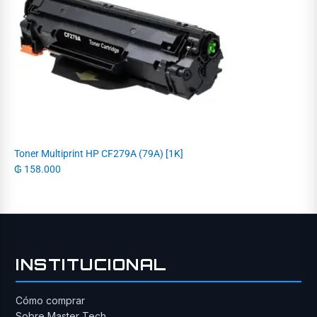
Toner Multiprint HP CF279A (79A) [1K]
₲
158.000
INSTITUCIONAL
Cómo comprar
Sobre Master Tech