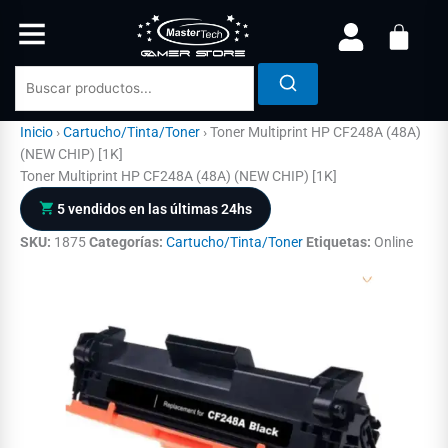
Ir
al
contenido
Inicio
›
Cartucho/Tinta/Toner
›
Toner Multiprint HP CF248A (48A)
(NEW CHIP) [1K]
Toner Multiprint HP CF248A (48A) (NEW CHIP) [1K]
5 vendidos en las últimas 24hs
SKU:
1875
Categorías:
Cartucho/Tinta/Toner
Etiquetas:
Online