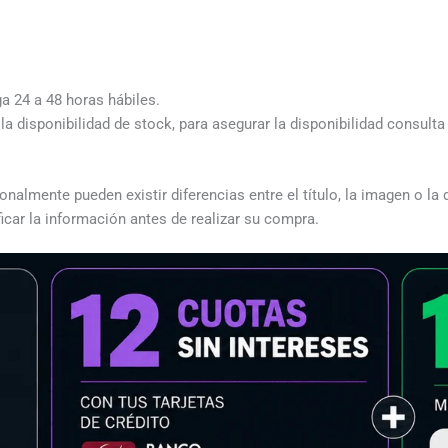
ga 24 a 48 horas hábiles.
a disponibilidad de stock, para asegurar la disponibilidad consult
almente pueden existir diferencias entre el título, la imagen o la 
icar la información antes de realizar su compra.