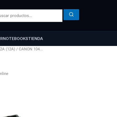
ER
NOTEBOOKS
TIENDA
12A (12A) / CANON 104...
nline