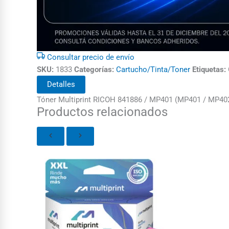
Consultar precio de envío
SKU:
1833
Categorías:
Cartucho/Tinta/Toner
Etiquetas:
Detalles
Tóner Multiprint RICOH 841886 / MP401 (MP401 / MP402
Productos relacionados