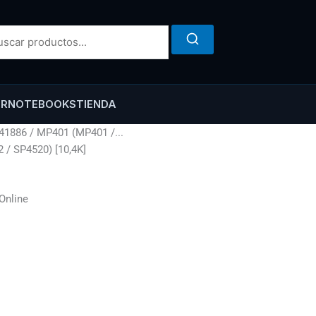
ER
NOTEBOOKS
TIENDA
41886 / MP401 (MP401 /...
 / SP4520) [10,4K]
Online