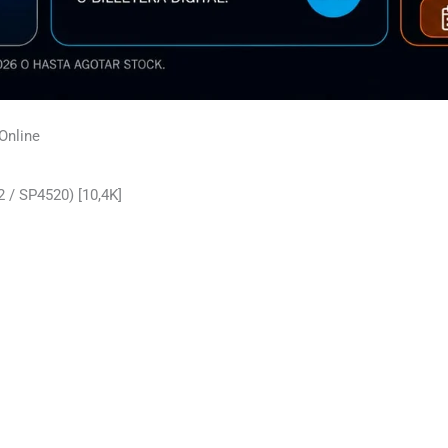
Online
 / SP4520) [10,4K]