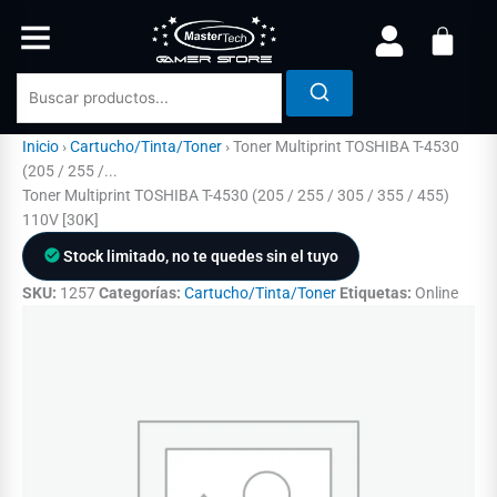
Ir
al
contenido
Inicio
›
Cartucho/Tinta/Toner
›
Toner Multiprint TOSHIBA T-4530
(205 / 255 /...
Toner Multiprint TOSHIBA T-4530 (205 / 255 / 305 / 355 / 455)
110V [30K]
Stock limitado, no te quedes sin el tuyo
SKU:
1257
Categorías:
Cartucho/Tinta/Toner
Etiquetas:
Online