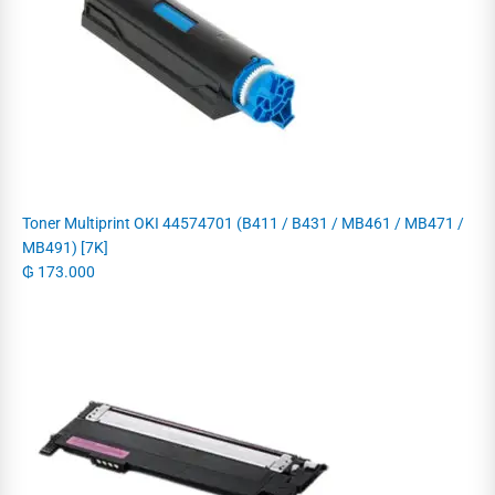
Toner Multiprint OKI 44574701 (B411 / B431 / MB461 / MB471 /
MB491) [7K]
₲
173.000