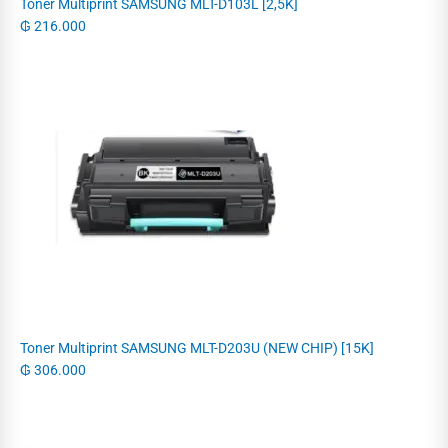
Toner Multiprint SAMSUNG MLT-D103L [2,5K]
₲
216.000
Toner Multiprint SAMSUNG MLT-D203U (NEW CHIP) [15K]
₲
306.000