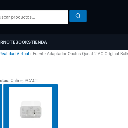
ER
NOTEBOOKS
TIENDA
Realidad Virtual
›
Fuente Adaptador Oculus Quest 2 AC Original Bul
etas:
Online, PCACT