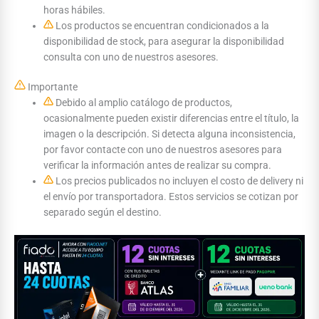
horas hábiles.
Los productos se encuentran condicionados a la
disponibilidad de stock, para asegurar la disponibilidad
consulta con uno de nuestros asesores.
Importante
Debido al amplio catálogo de productos,
ocasionalmente pueden existir diferencias entre el título, la
imagen o la descripción. Si detecta alguna inconsistencia,
por favor contacte con uno de nuestros asesores para
verificar la información antes de realizar su compra.
Los precios publicados no incluyen el costo de delivery ni
el envío por transportadora. Estos servicios se cotizan por
separado según el destino.