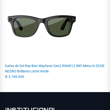
Gafas de Sol Ray-Ban Wayfarer Gen2 RW4012 WiFi Meta IA 32GB-
NEGRO Brillante Lente Verde
₲
3.749.000
INSTITUCIONAL