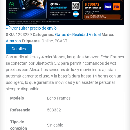
Consultar precio de envío
SKU:
1293289
Categorías:
Gafas de Realidad Virtual
Marca:
Amazon
Etiquetas:
Online, PCACT
Detalles
Con audio abierto y 4 micrófonos, las gafas Amazon Echo Frames
se conectan por Bluetooth 5.2 para permitir comandos de voz
precisos con Alexa. Los sensores de luz y movimiento ajustan
automáticamente el uso, y la batería dura hasta 14 horas con un
uso ligero, lo que garantiza movilidad y un asistente personal
siempre disponible.
Modelo
Echo Frames
Referencia
503332
Tipo de
Sin cable
conexión