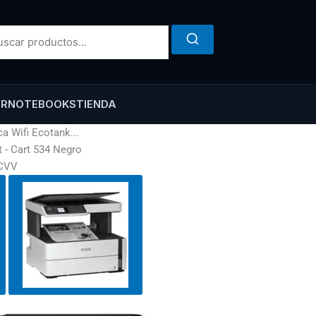
ER
NOTEBOOKS
TIENDA
 Wifi Ecotank...
 - Cart 534 Negro
PCVV