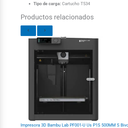
Tipo de carga:
Cartucho T534
Productos relacionados
Impresora 3D Bambu Lab PF001-U Us P1S 500MM S Bivol