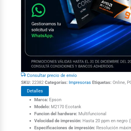
Consultar precio de envío
SKU:
22382
Categorías:
Impresoras
Etiquetas:
Online, 
Detalles
Marca:
Epson
Modelo:
M2170 Ecotank
Funcion del hardware:
Multifuncional
Velocidad de impresión:
Hasta 20 ppm en negro (I
Especificaciones de impresión:
Resolución máxim