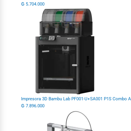
₲
5.704.000
Impresora 3D Bambu Lab PF001-U+SA001 P1S Combo Ams
₲
7.896.000