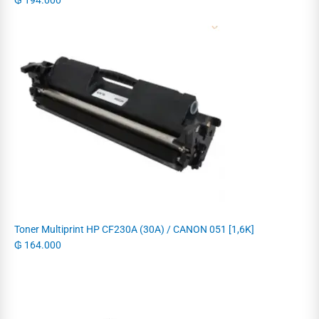
₲
194.000
Toner Multiprint HP CF230A (30A) / CANON 051 [1,6K]
₲
164.000