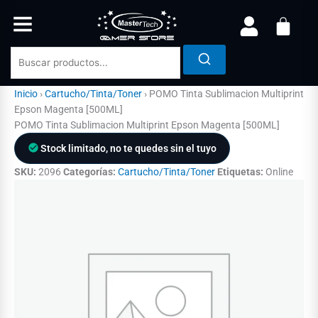
Ir
al
contenido
Inicio
›
Cartucho/Tinta/Toner
›
POMO Tinta Sublimacion Multiprint
Epson Magenta [500ML]
POMO Tinta Sublimacion Multiprint Epson Magenta [500ML]
Stock limitado, no te quedes sin el tuyo
SKU:
2096
Categorías:
Cartucho/Tinta/Toner
Etiquetas:
Online