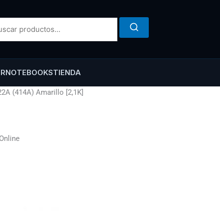
ER
NOTEBOOKS
TIENDA
2A (414A) Amarillo [2,1K]
Online