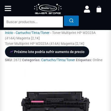
Ir
al
contenido
Inicio
›
Cartucho/Tinta/Toner
›
Toner Multiprint HP W2023A
(414A) Magenta [2,1K]
Toner Multiprint HP W2023A (414A) Magenta [2,1K]
Próximo lote podría sufrir aumento de precio
SKU:
2872
Categorías:
Cartucho/Tinta/Toner
Etiquetas:
Online