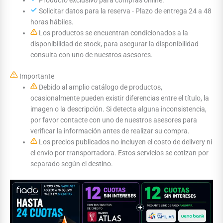
Producto exclusivo para compras online.
Solicitar datos para la reserva - Plazo de entrega 24 a 48
horas hábiles.
Los productos se encuentran condicionados a la
disponibilidad de stock, para asegurar la disponibilidad
consulta con uno de nuestros asesores.
Importante
Debido al amplio catálogo de productos,
ocasionalmente pueden existir diferencias entre el título, la
imagen o la descripción. Si detecta alguna inconsistencia,
por favor contacte con uno de nuestros asesores para
verificar la información antes de realizar su compra.
Los precios publicados no incluyen el costo de delivery ni
el envío por transportadora. Estos servicios se cotizan por
separado según el destino.