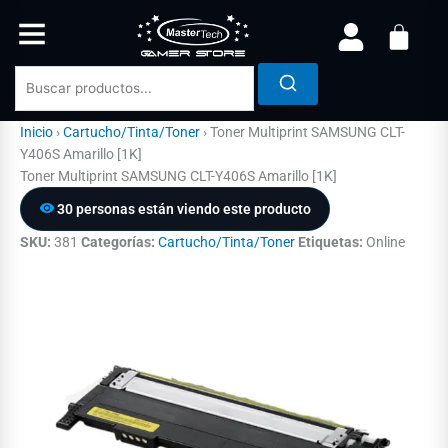
Ir
al
contenido
Inicio
›
Cartucho/Tinta/Toner
›
Toner Multiprint SAMSUNG CLT-
Y406S Amarillo [1K]
Toner Multiprint SAMSUNG CLT-Y406S Amarillo [1K]
30 personas están viendo este producto
SKU:
381
Categorías:
Cartucho/Tinta/Toner
Etiquetas:
Online