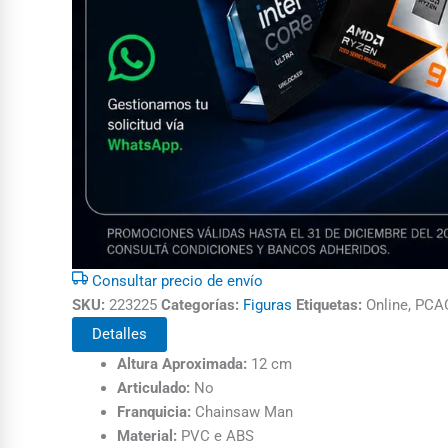
Consultar precio de envío
SKU:
223225
Categorías:
Figuras
Etiquetas:
Online, PC
Detalles
Altura Aproximada:
12 cm
Articulado:
No
Franquicia:
Chainsaw Man
Material:
PVC e ABS