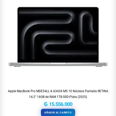
Apple MacBook Pro MDE54LL A A3434 M5 10 Núcleos Pantalla RETINA
14.2″ 16GB de RAM 1TB SSD-Plata (2025)
₲
15.556.000
AÑADIR AL CARRITO