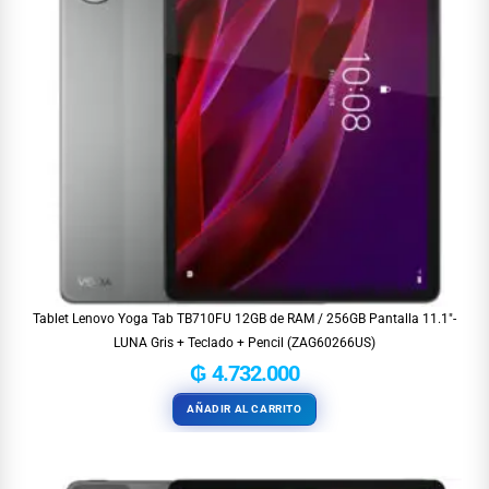
Tablet Lenovo Yoga Tab TB710FU 12GB de RAM / 256GB Pantalla 11.1″-
LUNA Gris + Teclado + Pencil (ZAG60266US)
₲
4.732.000
AÑADIR AL CARRITO