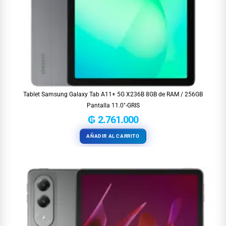
Tablet Samsung Galaxy Tab A11+ 5G X236B 8GB de RAM / 256GB
Pantalla 11.0″-GRIS
₲
2.761.000
AÑADIR AL CARRITO