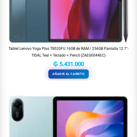
Tablet Lenovo Yoga Plus TB520FU 16GB de RAM / 256GB Pantalla 12.7″-
TIDAL Teal + Teclado + Pencil (ZAEG0044EC)
₲
5.431.000
AÑADIR AL CARRITO