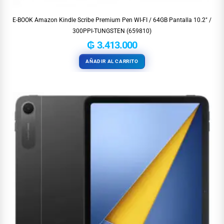
E-BOOK Amazon Kindle Scribe Premium Pen WI-FI / 64GB Pantalla 10.2″ /
300PPI-TUNGSTEN (659810)
₲
3.413.000
AÑADIR AL CARRITO