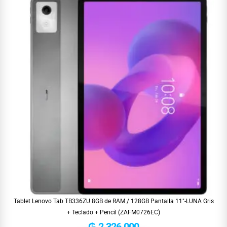
Tablet Lenovo Tab TB336ZU 8GB de RAM / 128GB Pantalla 11″-LUNA Gris
+ Teclado + Pencil (ZAFM0726EC)
₲
2.326.000