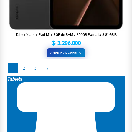
Tablet Xiaomi Pad Mini 8GB de RAM / 256GB Pantalla 8.8″-GRIS
₲
3.296.000
AÑADIR AL CARRITO
1
2
3
→
Tablets