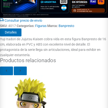
Consultar precio de envío
SKU:
4017
Categorías:
Figuras
Marca:
Banpresto
Detalles
Yuji Itadori de Jujutsu Kaisen cobra vida en esta figura Banpresto de 16
cm, elaborada en PVC y ABS con excelente nivel de detalle. El
protagonista de la serie llega sin articulaciones, ideal para exhibir en
cualquier estantería.
Productos relacionados