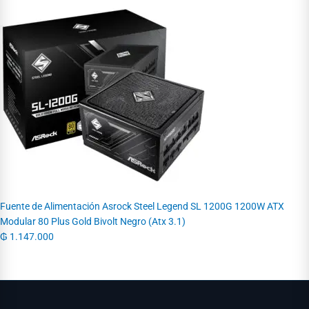
Fuente de Alimentación Asrock Steel Legend SL 1200G 1200W ATX
Modular 80 Plus Gold Bivolt Negro (Atx 3.1)
₲
1.147.000