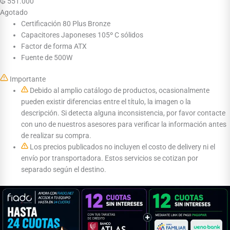
₲
551.000
Agotado
Certificación 80 Plus Bronze
Capacitores Japoneses 105º C sólidos
Factor de forma ATX
Fuente de 500W
Importante
Debido al amplio catálogo de productos, ocasionalmente
pueden existir diferencias entre el título, la imagen o la
descripción. Si detecta alguna inconsistencia, por favor contacte
con uno de nuestros asesores para verificar la información antes
de realizar su compra.
Los precios publicados no incluyen el costo de delivery ni el
envío por transportadora. Estos servicios se cotizan por
separado según el destino.