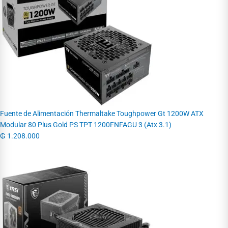
Fuente de Alimentación Thermaltake Toughpower Gt 1200W ATX
Modular 80 Plus Gold PS TPT 1200FNFAGU 3 (Atx 3.1)
₲
1.208.000