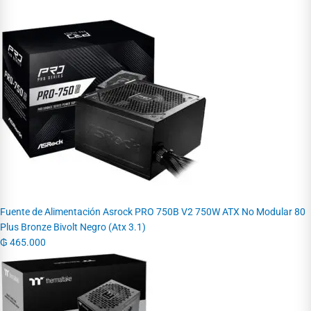
Fuente de Alimentación Asrock PRO 750B V2 750W ATX No Modular 80
Plus Bronze Bivolt Negro (Atx 3.1)
₲
465.000