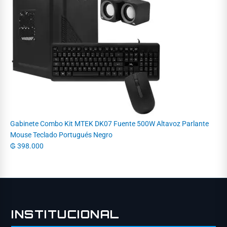
Gabinete Combo Kit MTEK DK07 Fuente 500W Altavoz Parlante
Mouse Teclado Portugués Negro
₲
398.000
INSTITUCIONAL