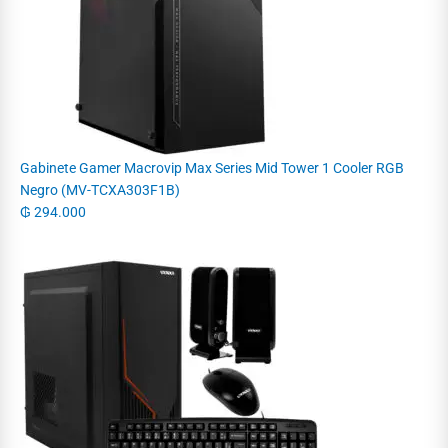
Gabinete Gamer Macrovip Max Series Mid Tower 1 Cooler RGB
Negro (MV-TCXA303F1B)
₲
294.000