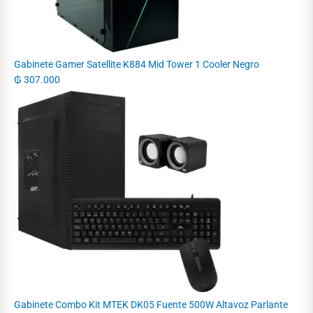
Gabinete Gamer Satellite K884 Mid Tower 1 Cooler Negro
₲
307.000
Gabinete Combo Kit MTEK DK05 Fuente 500W Altavoz Parlante