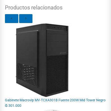
Productos relacionados
Gabinete Macrovip MV-TCXA301B Fuente 200W Mid Tower Negro
₲
301.000