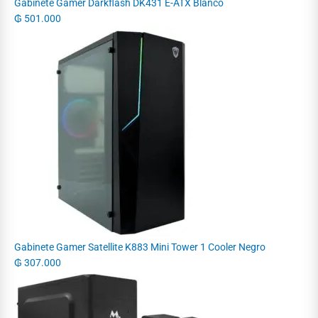
Gabinete Gamer Darkflash DK431 E-ATX Blanco
₲
501.000
Gabinete Gamer Satellite K883 Mini Tower 1 Cooler Negro
₲
307.000