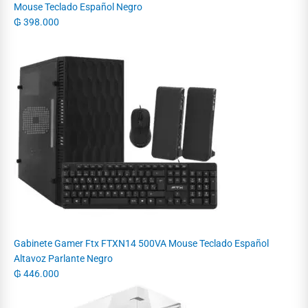
Mouse Teclado Español Negro
₲
398.000
Gabinete Gamer Ftx FTXN14 500VA Mouse Teclado Español
Altavoz Parlante Negro
₲
446.000