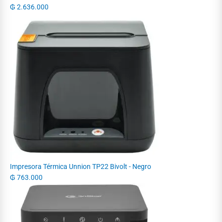
₲
2.636.000
Impresora Térmica Unnion TP22 Bivolt - Negro
₲
763.000