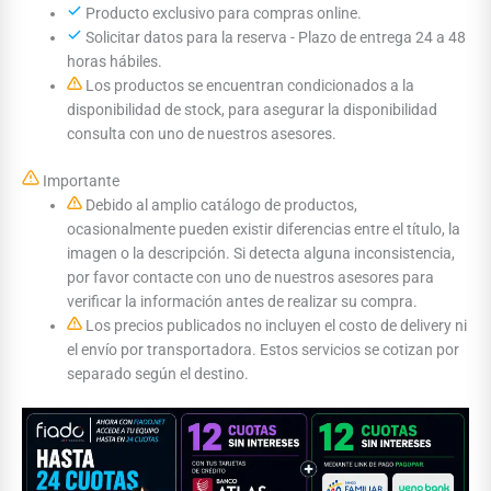
Producto exclusivo para compras online.
Solicitar datos para la reserva - Plazo de entrega 24 a 48
horas hábiles.
Los productos se encuentran condicionados a la
disponibilidad de stock, para asegurar la disponibilidad
consulta con uno de nuestros asesores.
Importante
Debido al amplio catálogo de productos,
ocasionalmente pueden existir diferencias entre el título, la
imagen o la descripción. Si detecta alguna inconsistencia,
por favor contacte con uno de nuestros asesores para
verificar la información antes de realizar su compra.
Los precios publicados no incluyen el costo de delivery ni
el envío por transportadora. Estos servicios se cotizan por
separado según el destino.