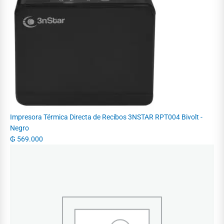
Impresora Térmica Directa de Recibos 3NSTAR RPT004 Bivolt -
Negro
₲
569.000