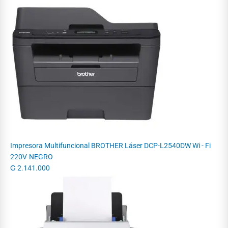
Impresora Multifuncional BROTHER Láser DCP-L2540DW Wi - Fi
220V-NEGRO
₲
2.141.000