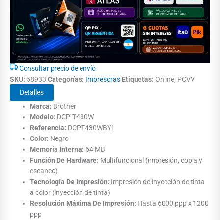
Consultar precio de envío
SKU:
58933
Categorías:
Impresoras
Etiquetas:
Online, PCVV
Detalles
Marca:
Brother
Modelo:
DCP-T430W
Referencia:
DCPT430WBY1
Color:
Negro
Memoria Interna:
64 MB
Función De Hardware:
Multifuncional (impresión, copia y
escaneo)
Tecnología De Impresión:
Impresión de inyección de tinta
a color (inyección de tinta)
Resolución Máxima De Impresión:
Hasta 6000 ppp x 1200
ppp