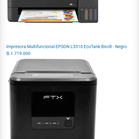
Impresora Multifuncional EPSON L3310 EcoTank Bivolt - Negro
₲
1.719.000