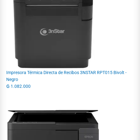
Impresora Térmica Directa de Recibos 3NSTAR RPT015 Bivolt -
Negro
₲
1.082.000