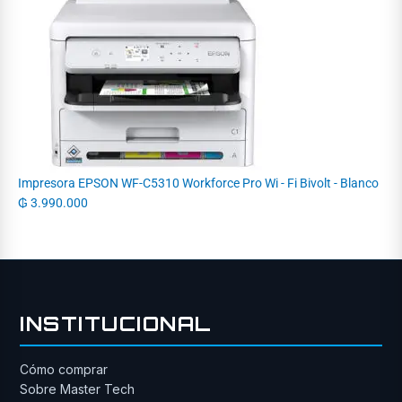
Impresora EPSON WF-C5310 Workforce Pro Wi - Fi Bivolt - Blanco
₲
3.990.000
INSTITUCIONAL
Cómo comprar
Sobre Master Tech